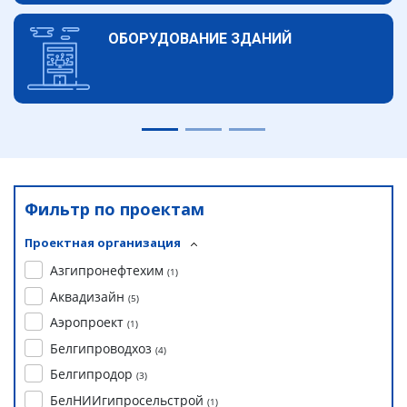
ОБОРУДОВАНИЕ ЗДАНИЙ
Фильтр по проектам
Проектная организация
Азгипронефтехим
(
1
)
Аквадизайн
(
5
)
Аэропроект
(
1
)
Белгипроводхоз
(
4
)
Белгипродор
(
3
)
БелНИИгипросельстрой
(
1
)