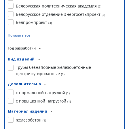
Белорусская политехническая академия
(
2
)
Белорусское отделение Энергосетьпроект
(
2
)
Белпромпроект
(
3
)
Показать все
Год разработки
Вид изделий
Трубы безнапорные железобетонные
центрифугированные
(
1
)
Дополнительно
с нормальной нагрузкой
(
1
)
с повышенной нагрузгой
(
1
)
Материал изделий
железобетон
(
1
)