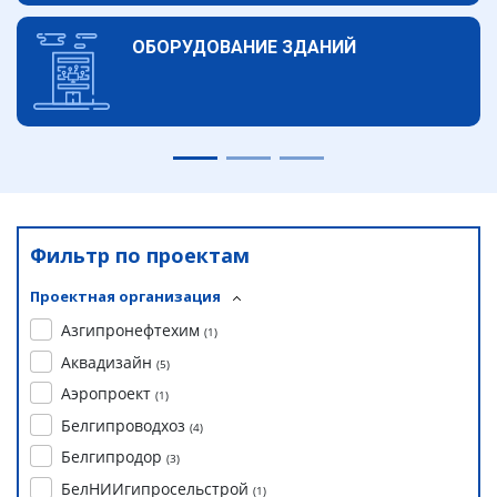
ОБОРУДОВАНИЕ ЗДАНИЙ
Фильтр по проектам
Проектная организация
Азгипронефтехим
(
1
)
Аквадизайн
(
5
)
Аэропроект
(
1
)
Белгипроводхоз
(
4
)
Белгипродор
(
3
)
БелНИИгипросельстрой
(
1
)