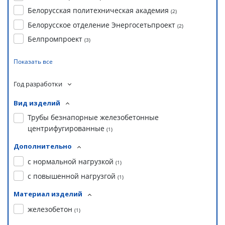
Белорусская политехническая академия
(
2
)
Белорусское отделение Энергосетьпроект
(
2
)
Белпромпроект
(
3
)
Показать все
Год разработки
Вид изделий
Трубы безнапорные железобетонные
центрифугированные
(
1
)
Дополнительно
с нормальной нагрузкой
(
1
)
с повышенной нагрузгой
(
1
)
Материал изделий
железобетон
(
1
)