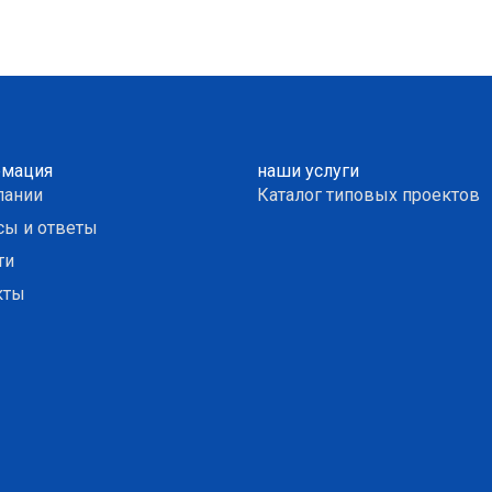
мация
наши услуги
пании
Каталог типовых проектов
сы и ответы
ти
кты