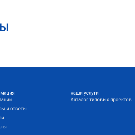
ТЫ
мация
наши услуги
пании
Каталог типовых проектов
сы и ответы
ти
кты