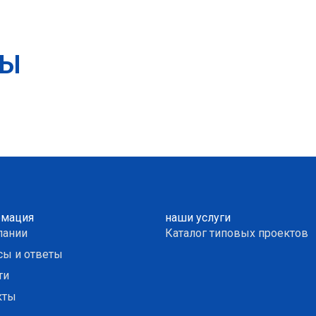
ТЫ
мация
наши услуги
пании
Каталог типовых проектов
сы и ответы
ти
кты