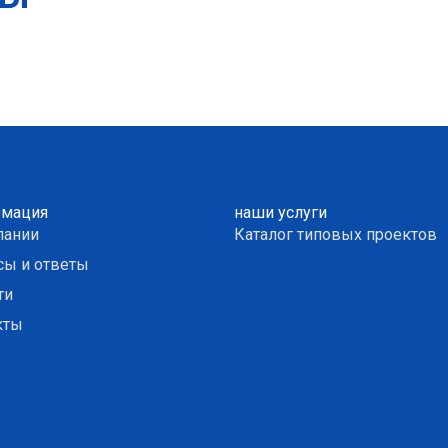
мация
наши услуги
пании
Каталог типовых проектов
сы и ответы
ти
кты