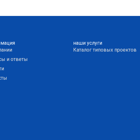
мация
наши услуги
пании
Каталог типовых проектов
сы и ответы
ти
кты