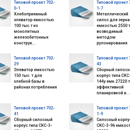
Типовой проект 702-
Типовой проект 
0-1
1-7
Хлебоприемный
Металлический
элеватор емкостью
силос для зерна
100 тыс.т из
емкостью 2550 т
монолитных
возводимый
железобетонных
методом
конструк...
рулонирования
Типовой проект 702-
Типовой проект 
29
43
Элеватор емкостью
Сборный силос
150 тыс. т для
корпус типа СКС
хлебной базы в
144у емк.27220 т
районах потребления
эффективной
планировкой и...
Типовой проект 702-
Типовой проект 
41
1-9
Сборный силосный
Силосный корпу
корпус типа СКС-3-
СКС-3-96 емкос