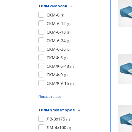
Типы силосов
СКМ-6
(
8
)
СКМ-6-12
(
1
)
СКМ-6-18
(
3
)
СКМ-6-24
(
1
)
СКМ-6-36
(
2
)
СКМФ-6
(
1
)
СКМФ-6-48
(
1
)
СКМФ-9
(
2
)
СКМФ-9-15
(
1
)
Показать все
Типы элеваторов
ЛВ-3х175
(
1
)
ЛМ-4х100
(
1
)