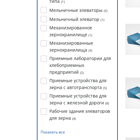
типа
(
1
)
Мельничные элеваторы
(
5
)
Мельничный элеватор
(
1
)
Механизированное
зернохранилище
(
1
)
Механизированные
зернохранилища
(
3
)
Приемные лаборатории для
хлебоприемных
предприятий
(
2
)
Приемные устройства для
зерна с автотранспорта
(
5
)
Приемные устройства для
зерна с железной дороги
(
8
)
Рабочие здания элеваторов
для зерна
(
4
)
Показать все