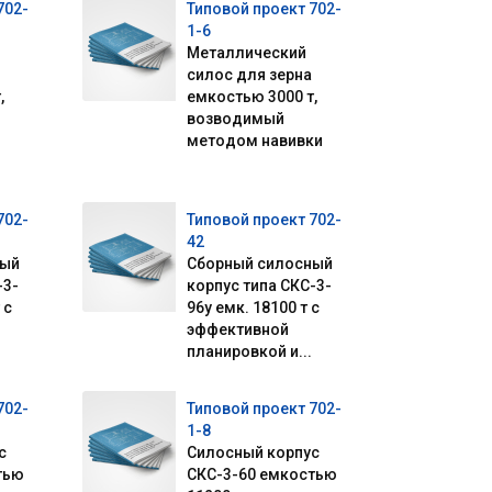
702-
Типовой проект 702-
1-6
Металлический
силос для зерна
,
емкостью 3000 т,
возводимый
методом навивки
702-
Типовой проект 702-
42
ный
Сборный силосный
-3-
корпус типа СКС-3-
 с
96у емк. 18100 т с
эффективной
планировкой и...
702-
Типовой проект 702-
1-8
с
Силосный корпус
тью
СКС-3-60 емкостью