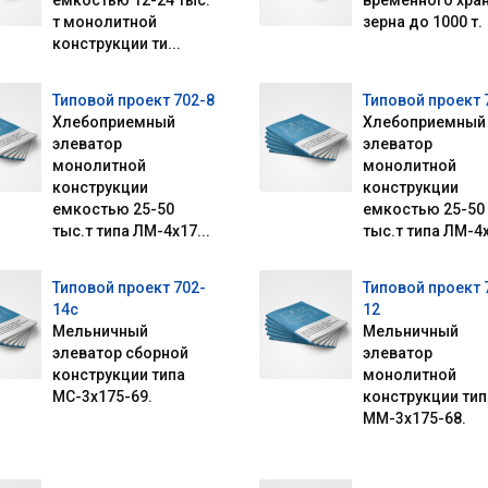
емкостью 12-24 тыс.
временного хра
т монолитной
зерна до 1000 т.
конструкции ти...
Типовой проект 702-8
Типовой проект 
Хлебоприемный
Хлебоприемный
элеватор
элеватор
монолитной
монолитной
конструкции
конструкции
емкостью 25-50
емкостью 25-50
тыс.т типа ЛМ-4х17...
тыс.т типа ЛМ-4х
Типовой проект 702-
Типовой проект 
14с
12
Мельничный
Мельничный
элеватор сборной
элеватор
конструкции типа
монолитной
МС-3х175-69.
конструкции тип
ММ-3х175-68.