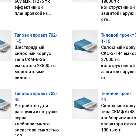
60у емк.11275 т с
18000 т с
эффективной
конструктивной
планировкой из...
защитой наруж
сте...
Типовой проект 702-
Типовой проект 
1-5
1-10
Шестирядный
Силосный корпу
силосный корпус
СКС-3-144 емко
типа СКМ-6-36
27000 т с
емкостью 23800 т с
конструктивной
монолитными
защитой наруж
силоса...
ст...
Типовой проект 702-
Типовой проект 
45
44
Устройства для
Силосные корпу
разгрузки и погрузки
типа СКМФ 6х48
зерна
хлебоприемног
хлебоприемного
элеватора емко
элеватора емкостью
100 тыс.т.