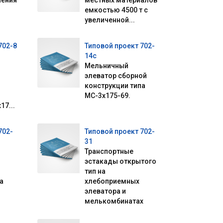
нения
местных материалов
емкостью 4500 т с
увеличенной...
702-8
Типовой проект 702-
14с
Мельничный
элеватор сборной
конструкции типа
МС-3х175-69.
17...
702-
Типовой проект 702-
31
Транспортные
эстакады открытого
тип на
а
хлебоприемных
элеватора и
мелькомбинатах