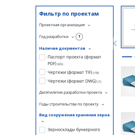
Фильтр по проектам
Проектная организация
Год разработки
?
Наличие документов
Паспорт проекта (формат
PDF)
(
65
)
Чертежи (формат TIF)
(
18
)
Чертежи (формат DWG)
(
1
)
Десятилетие разработки проекта
Годы строительства по проекту
Вид сооружения хранения зерна
Зерносклады бункерного