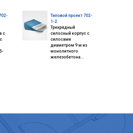
702-
Типовой проект 702-
1-2
Трехрядный
а с
силосный корпус с
с
силосами
диаметром 9 м из
5-
монолитного
железобетона...