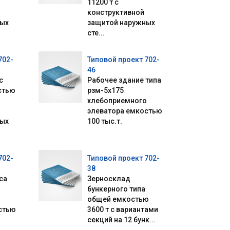
11200 т с
конструктивной
ных
защитой наружных
сте...
702-
Типовой проект 702-
46
с
Рабочее здание типа
стью
рзм-5х175
хлебоприемного
элеватора емкостью
ных
100 тыс.т.
702-
Типовой проект 702-
38
са
Зерносклад
бункерного типа
о
общей емкостью
стью
3600 т с вариантами
секций на 12 бунк...