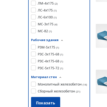
ЛМ-4х175
(
2
)
ЛС-4х175
(
1
)
ЛС-6х100
(
1
)
МС-3х175
(
4
)
МС-82
(
1
)
Рабочие здания
РЗМ-5х175
(
1
)
РЗС-3х175-68
(
1
)
РЗС-4х175-68
(
1
)
РЗС-5х175-72
(
1
)
Материал стен
Монолитный железобетон
(
14
)
Сборный железобетон
(
21
)