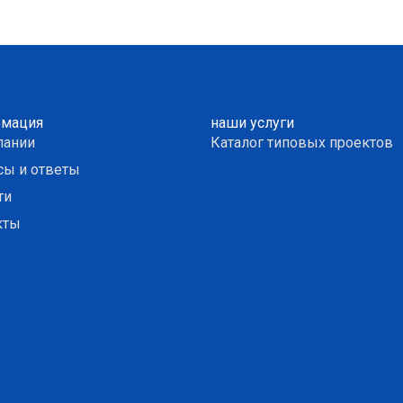
мация
наши услуги
пании
Каталог типовых проектов
сы и ответы
ти
кты