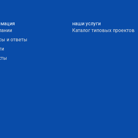
мация
наши услуги
пании
Каталог типовых проектов
сы и ответы
ти
кты