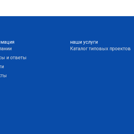
мация
наши услуги
пании
Каталог типовых проектов
сы и ответы
ти
кты