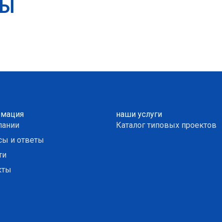
ТЫ
мация
наши услуги
пании
Каталог типовых проектов
сы и ответы
ти
кты