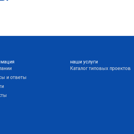
мация
наши услуги
пании
Каталог типовых проектов
сы и ответы
ти
кты