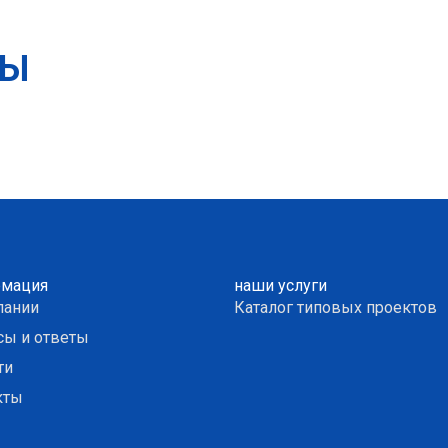
ТЫ
мация
наши услуги
пании
Каталог типовых проектов
сы и ответы
ти
кты