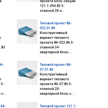
а
проекта блок-секции
121.1-094.83 5-
.
этажной 20-к...
Типовой проект 86-
022.01.86
Конструктивный
о
вариант типового
проекта 86-022.86 5-
.83
этажной 34-
.
квартирной блок-...
86-
Типовой проект 86-
07.01.86
Конструктивный
о
вариант типового
 5-
проекта 86-07.86 5-
этажной 20-
с...
квартирной блок-с...
164-
Типовой проект 121.1-