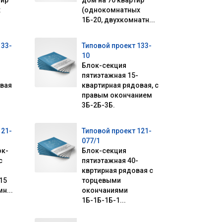
тир
дом на 70 квартир
х
(однокомнатных
1Б-20, двухкомнатн...
133-
Типовой проект 133-
10
Блок-секция
пятиэтажная 15-
вая
квартирная рядовая, с
правым окончанием
3Б-2Б-3Б.
121-
Типовой проект 121-
077/1
ок-
Блок-секция
с
пятиэтажная 40-
квртирная рядовая с
15
торцевыми
н...
окончаниями
1Б-1Б-1Б-1...