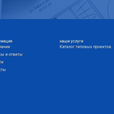
мация
наши услуги
пании
Каталог типовых проектов
сы и ответы
ти
кты