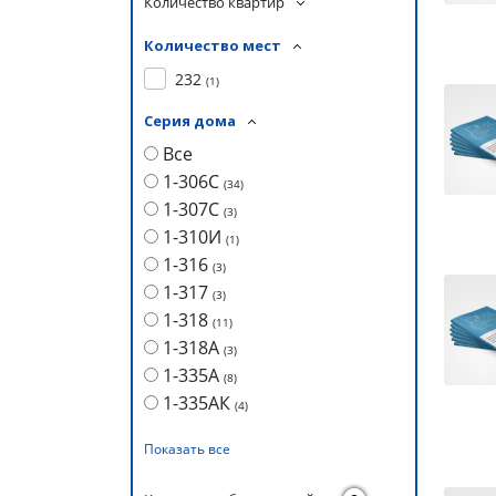
Количество квартир
Количество мест
232
(
1
)
Серия дома
Все
1-306С
(
34
)
1-307С
(
3
)
1-310И
(
1
)
1-316
(
3
)
1-317
(
3
)
1-318
(
11
)
1-318А
(
3
)
1-335А
(
8
)
1-335АК
(
4
)
Показать все