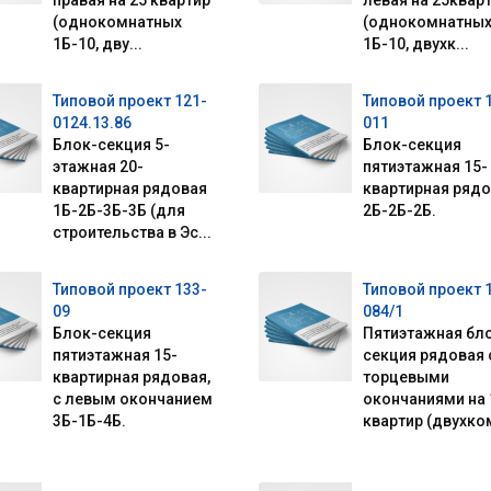
правая на 25 квартир
левая на 25квар
(однокомнатных
(однокомнатны
1Б-10, дву...
1Б-10, двухк...
Типовой проект 121-
Типовой проект 
0124.13.86
011
Блок-секция 5-
Блок-секция
этажная 20-
пятиэтажная 15-
квартирная рядовая
квартирная рядо
1Б-2Б-3Б-3Б (для
2Б-2Б-2Б.
строительства в Эс...
Типовой проект 133-
Типовой проект 
09
084/1
Блок-секция
Пятиэтажная бл
пятиэтажная 15-
секция рядовая 
квартирная рядовая,
торцевыми
с левым окончанием
окончаниями на 
3Б-1Б-4Б.
квартир (двухком