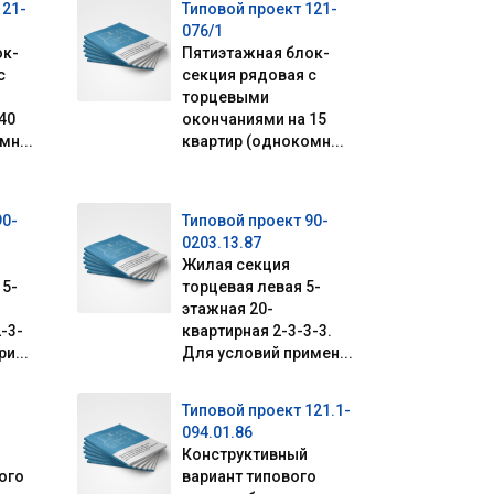
121-
Типовой проект 121-
076/1
ок-
Пятиэтажная блок-
с
секция рядовая с
торцевыми
40
окончаниями на 15
мн...
квартир (однокомн...
90-
Типовой проект 90-
0203.13.87
Жилая секция
 5-
торцевая левая 5-
этажная 20-
-3-
квартирная 2-3-3-3.
и...
Для условий примен...
Типовой проект 121.1-
094.01.86
Конструктивный
ого
вариант типового