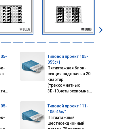
105-
Типовой проект 105-
055с/1
ок-
Пятиэтажная блок-
на
секция рядовая на 20
квартир
(трехкомнатных
тн...
3Б-10,четырехкомна...
105-
Типовой проект 111-
105-46с/1
ок-
Пятиэтажный
шестисекционный