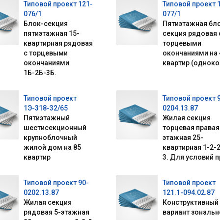
Типовой проект 121-
Типовой проект 
076/1
077/1
Блок-секция
Пятиэтажная бл
пятиэтажная 15-
секция рядовая 
квартирная рядовая
торцевыми
с торцевыми
окончаниями на 
окончаниями
квартир (одноко
1Б-2Б-3Б.
Типовой проект
Типовой проект 
1Э-318-32/65
0204.13.87
Пятиэтажный
Жилая секция
шестисекционный
торцевая правая
крупноблочный
этажная 25-
жилой дом на 85
квартирная 1-2-2
квартир
3. Для условий пр
Типовой проект 90-
Типовой проект
0202.13.87
121.1-094.02.87
Жилая секция
Конструктивный
рядовая 5-этажная
вариант зональн