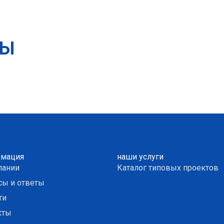
ТЫ
мация
наши услуги
пании
Каталог типовых проектов
сы и ответы
ти
кты