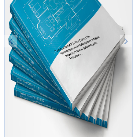
Типовой проект П-3-450 254-6-7.86
Вспомогательн
ые поме
щения в подвале
главного корпуса дома-интерната
больнично...