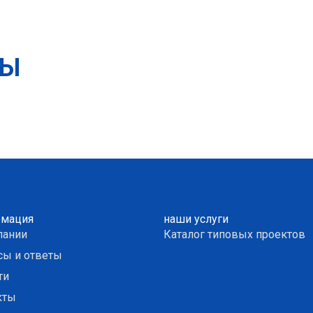
ТЫ
мация
наши услуги
пании
Каталог типовых проектов
сы и ответы
ти
кты