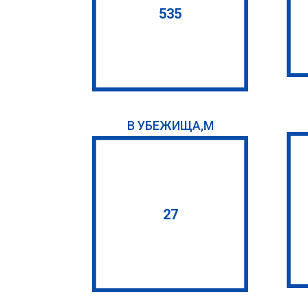
535
B УБЕЖИЩА,М
27