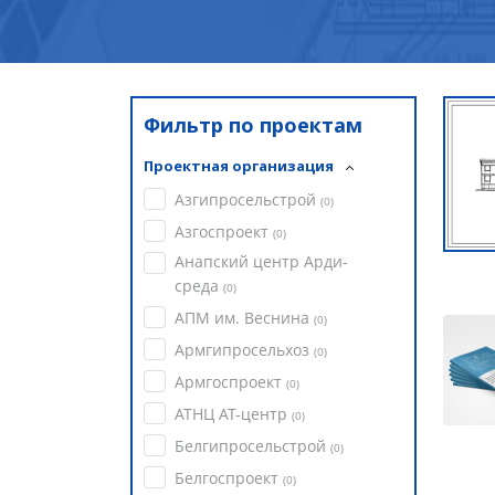
Фильтр по проектам
Проектная организация
Азгипросельстрой
(
0
)
Азгоспроект
(
0
)
Анапский центр Арди-
среда
(
0
)
АПМ им. Веснина
(
0
)
Армгипросельхоз
(
0
)
Армгоспроект
(
0
)
АТНЦ АТ-центр
(
0
)
Белгипросельстрой
(
0
)
Белгоспроект
(
0
)