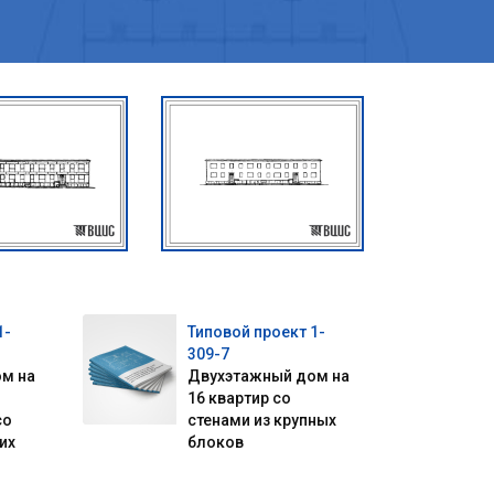
1-
Типовой проект 1-
309-7
м на
Двухэтажный дом на
16 квартир со
со
стенами из крупных
их
блоков