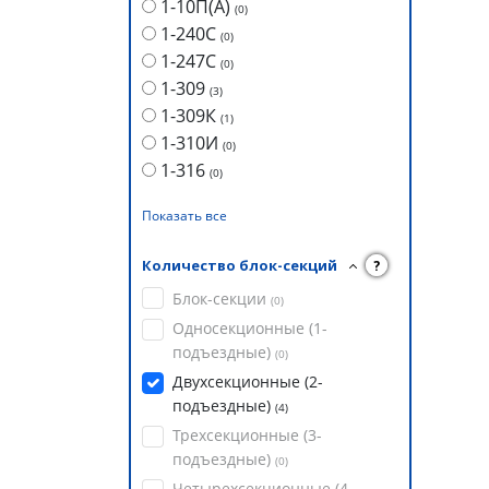
1-10П(А)
(
0
)
1-240С
(
0
)
1-247С
(
0
)
1-309
(
3
)
1-309К
(
1
)
1-310И
(
0
)
1-316
(
0
)
Показать все
Количество блок-секций
?
Блок-секции
(
0
)
Односекционные (1-
подъездные)
(
0
)
Двухсекционные (2-
подъездные)
(
4
)
Трехсекционные (3-
подъездные)
(
0
)
Четырехсекционные (4-