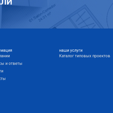
АЛИ
мация
наши услуги
пании
Каталог типовых проектов
сы и ответы
ти
кты