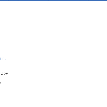
111-
й дом
х