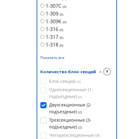
1-307С
(
0
)
1-309
(
0
)
1-309К
(
0
)
1-316
(
0
)
1-317
(
0
)
1-318
(
0
)
Показать все
Количество блок-секций
?
Блок-секции
(
0
)
Односекционные (1-
подъездные)
(
0
)
Двухсекционные (2-
подъездные)
(
2
)
Трехсекционные (3-
подъездные)
(
2
)
Четырехсекционные (4-