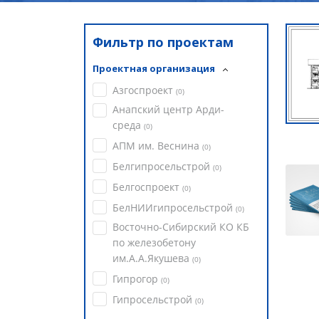
Фильтр по проектам
Проектная организация
Азгоспроект
(
0
)
Анапский центр Арди-
среда
(
0
)
АПМ им. Веснина
(
0
)
Белгипросельстрой
(
0
)
Белгоспроект
(
0
)
БелНИИгипросельстрой
(
0
)
Восточно-Сибирский КО КБ
по железобетону
им.А.А.Якушева
(
0
)
Гипрогор
(
0
)
Гипросельстрой
(
0
)