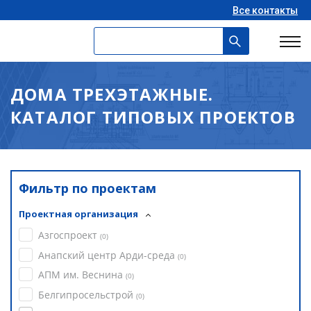
Все контакты
ДОМА ТРЕХЭТАЖНЫЕ.
КАТАЛОГ ТИПОВЫХ ПРОЕКТОВ
Фильтр по проектам
Проектная организация
Азгоспроект
(
0
)
Анапский центр Арди-среда
(
0
)
АПМ им. Веснина
(
0
)
Белгипросельстрой
(
0
)