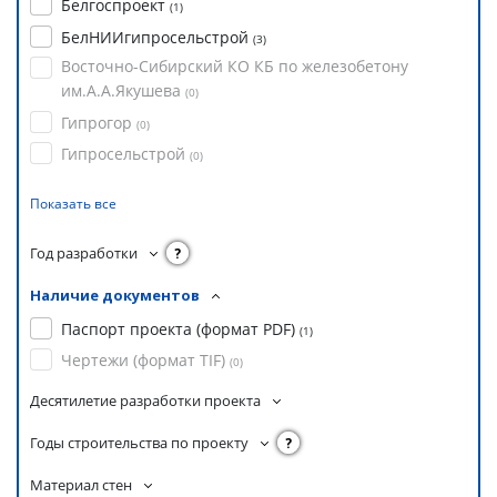
Белгоспроект
(
1
)
БелНИИгипросельстрой
(
3
)
Восточно-Сибирский КО КБ по железобетону
им.А.А.Якушева
(
0
)
Гипрогор
(
0
)
Гипросельстрой
(
0
)
Показать все
Год разработки
?
Наличие документов
Паспорт проекта (формат PDF)
(
1
)
Чертежи (формат TIF)
(
0
)
Десятилетие разработки проекта
Годы строительства по проекту
?
Материал стен