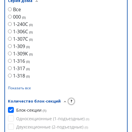
Серия дома
Все
000
(
0
)
1-240С
(
0
)
1-306С
(
0
)
1-307С
(
0
)
1-309
(
0
)
1-309К
(
0
)
1-316
(
0
)
1-317
(
0
)
1-318
(
0
)
Показать все
Количество блок-секций
?
Блок-секции
(
1
)
Односекционные (1-подъездные)
(
0
)
Двухсекционные (2-подъездные)
(
0
)