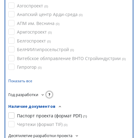
Азгоспроект
(
0
)
Анапский центр Арди-среда
(
0
)
АПМ им. Веснина
(
0
)
Армгоспроект
(
0
)
Белгоспроект
(
0
)
БелНИИгипросельстрой
(
0
)
Витебское облправление ВНТО Стройиндустрии
(
0
)
Гипрогор
(
0
)
Показать все
Год разработки
?
Наличие документов
Паспорт проекта (формат PDF)
(
1
)
Чертежи (формат TIF)
(
0
)
Десятилетие разработки проекта