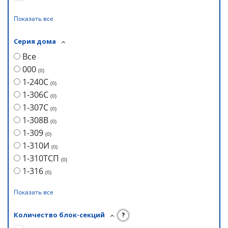
Показать все
Серия дома
Все
000
(
0
)
1-240С
(
0
)
1-306С
(
0
)
1-307С
(
0
)
1-308В
(
0
)
1-309
(
0
)
1-310И
(
0
)
1-310ТСП
(
0
)
1-316
(
0
)
Показать все
Количество блок-секций
?