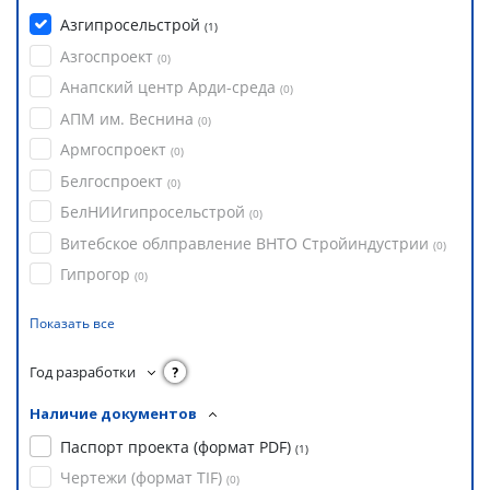
Азгипросельстрой
(
1
)
Азгоспроект
(
0
)
Анапский центр Арди-среда
(
0
)
АПМ им. Веснина
(
0
)
Армгоспроект
(
0
)
Белгоспроект
(
0
)
БелНИИгипросельстрой
(
0
)
Витебское облправление ВНТО Стройиндустрии
(
0
)
Гипрогор
(
0
)
Показать все
Год разработки
?
Наличие документов
Паспорт проекта (формат PDF)
(
1
)
Чертежи (формат TIF)
(
0
)