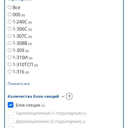
Все
000
(
0
)
1-240С
(
0
)
1-306С
(
0
)
1-307С
(
0
)
1-308В
(
0
)
1-309
(
0
)
1-310И
(
0
)
1-310ТСП
(
0
)
1-316
(
0
)
Показать все
Количество блок-секций
?
Блок-секции
(
1
)
Односекционные (1-подъездные)
(
0
)
Двухсекционные (2-подъездные)
(
0
)