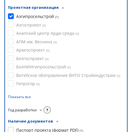
Проектная организация
Азгипросельстрой
(
1
)
Азгоспроект
(
0
)
Анапский центр Арди-среда
(
0
)
АПМ им. Веснина
(
0
)
Армгоспроект
(
0
)
Белгоспроект
(
0
)
БелНИИгипросельстрой
(
0
)
Витебское облправление ВНТО Стройиндустрии
(
0
)
Гипрогор
(
0
)
Показать все
Год разработки
?
Наличие документов
Паспорт проекта (формат PDF)
(
1
)