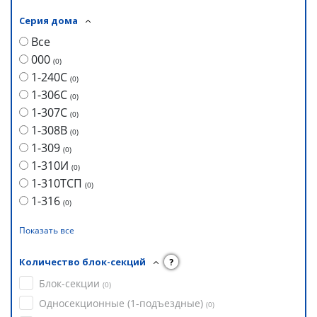
Серия дома
Все
000
(
0
)
1-240С
(
0
)
1-306С
(
0
)
1-307С
(
0
)
1-308В
(
0
)
1-309
(
0
)
1-310И
(
0
)
1-310ТСП
(
0
)
1-316
(
0
)
Показать все
Количество блок-секций
?
Блок-секции
(
0
)
Односекционные (1-подъездные)
(
0
)