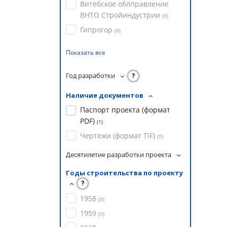
Витебское облправление
ВНТО Стройиндустрии
(
0
)
Гипрогор
(
0
)
Показать все
Год разработки
?
Наличие документов
Паспорт проекта (формат
PDF)
(
1
)
Чертежи (формат TIF)
(
0
)
Десятилетие разработки проекта
Годы строительства по проекту
?
1958
(
0
)
1959
(
0
)