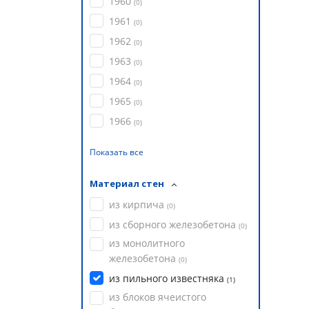
1960
(
0
)
1961
(
0
)
1962
(
0
)
1963
(
0
)
1964
(
0
)
1965
(
0
)
1966
(
0
)
Показать все
Материал стен
из кирпича
(
0
)
из сборного железобетона
(
0
)
из монолитного
железобетона
(
0
)
из пильного известняка
(
1
)
из блоков ячеистого