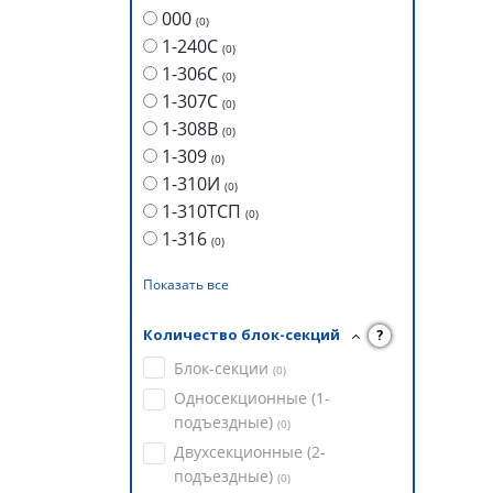
000
(
0
)
1-240С
(
0
)
1-306С
(
0
)
1-307С
(
0
)
1-308В
(
0
)
1-309
(
0
)
1-310И
(
0
)
1-310ТСП
(
0
)
1-316
(
0
)
Показать все
Количество блок-секций
?
Блок-секции
(
0
)
Односекционные (1-
подъездные)
(
0
)
Двухсекционные (2-
подъездные)
(
0
)