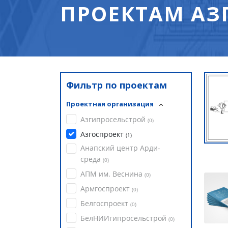
ПРОЕКТАМ АЗ
Фильтр по проектам
Проектная организация
Азгипросельстрой
(
0
)
Азгоспроект
(
1
)
Анапский центр Арди-
среда
(
0
)
АПМ им. Веснина
(
0
)
Армгоспроект
(
0
)
Белгоспроект
(
0
)
БелНИИгипросельстрой
(
0
)