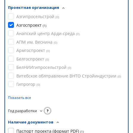
Проектная организация
Азгипросельстрой
(
0
)
Азгоспроект
(
1
)
Анапский центр Арди-среда
(
0
)
АПМ им. Веснина
(
0
)
Армгоспроект
(
0
)
Белгоспроект
(
0
)
БелНИИгипросельстрой
(
0
)
Витебское облправление ВНТО Стройиндустрии
(
0
)
Гипрогор
(
0
)
Показать все
Год разработки
?
Наличие документов
Паспорт проекта (формат PDF)
(
1
)