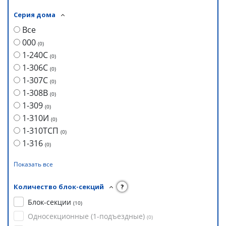
Серия дома
Все
000
(
0
)
1-240С
(
0
)
1-306С
(
0
)
1-307С
(
0
)
1-308В
(
0
)
1-309
(
0
)
1-310И
(
0
)
1-310ТСП
(
0
)
1-316
(
0
)
Показать все
Количество блок-секций
?
Блок-секции
(
10
)
Односекционные (1-подъездные)
(
0
)