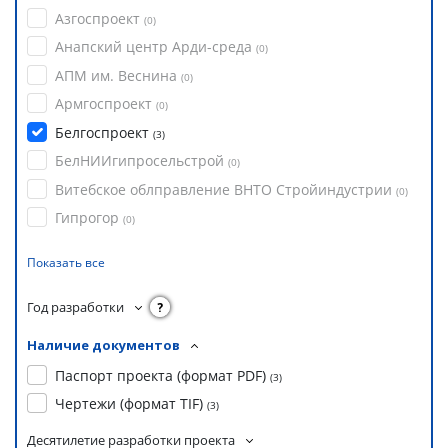
Азгоспроект
(
0
)
Анапский центр Арди-среда
(
0
)
АПМ им. Веснина
(
0
)
Армгоспроект
(
0
)
Белгоспроект
(
3
)
БелНИИгипросельстрой
(
0
)
Витебское облправление ВНТО Стройиндустрии
(
0
)
Гипрогор
(
0
)
Показать все
Год разработки
?
Наличие документов
Паспорт проекта (формат PDF)
(
3
)
Чертежи (формат TIF)
(
3
)
Десятилетие разработки проекта