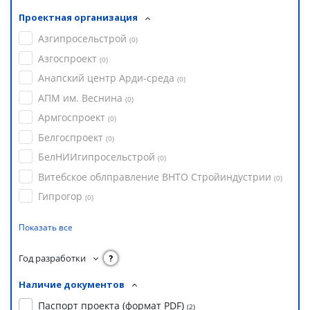
Проектная организация
Азгипросельстрой
(
0
)
Азгоспроект
(
0
)
Анапский центр Арди-среда
(
0
)
АПМ им. Веснина
(
0
)
Армгоспроект
(
0
)
Белгоспроект
(
0
)
БелНИИгипросельстрой
(
0
)
Витебское облправление ВНТО Стройиндустрии
(
0
)
Гипрогор
(
0
)
Показать все
Год разработки
?
Наличие документов
Паспорт проекта (формат PDF)
(
2
)