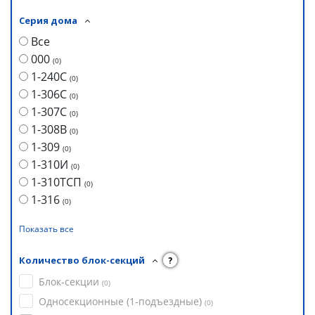
Серия дома
Все
000
(
0
)
1-240С
(
0
)
1-306С
(
0
)
1-307С
(
0
)
1-308В
(
0
)
1-309
(
0
)
1-310И
(
0
)
1-310ТСП
(
0
)
1-316
(
0
)
Показать все
Количество блок-секций
?
Блок-секции
(
0
)
Односекционные (1-подъездные)
(
0
)