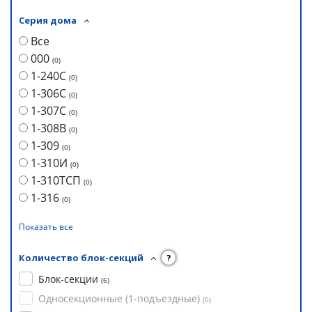
Серия дома
Все
000
(
0
)
1-240С
(
0
)
1-306С
(
0
)
1-307С
(
0
)
1-308В
(
0
)
1-309
(
0
)
1-310И
(
0
)
1-310ТСП
(
0
)
1-316
(
0
)
Показать все
Количество блок-секций
?
Блок-секции
(
6
)
Односекционные (1-подъездные)
(
0
)