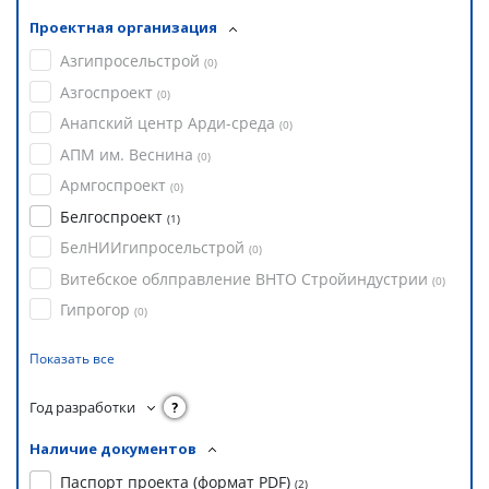
Проектная организация
Азгипросельстрой
(
0
)
Азгоспроект
(
0
)
Анапский центр Арди-среда
(
0
)
АПМ им. Веснина
(
0
)
Армгоспроект
(
0
)
Белгоспроект
(
1
)
БелНИИгипросельстрой
(
0
)
Витебское облправление ВНТО Стройиндустрии
(
0
)
Гипрогор
(
0
)
Показать все
Год разработки
?
Наличие документов
Паспорт проекта (формат PDF)
(
2
)