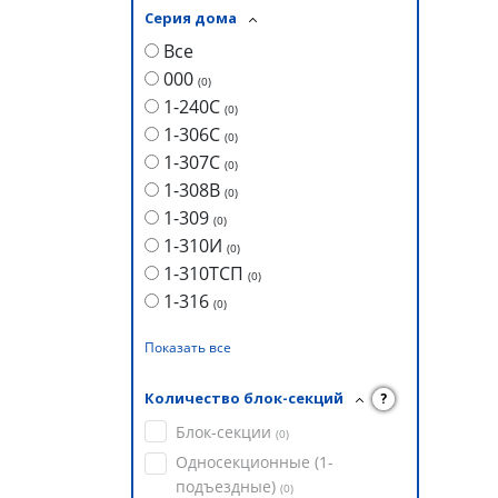
Серия дома
Все
000
(
0
)
1-240С
(
0
)
1-306С
(
0
)
1-307С
(
0
)
1-308В
(
0
)
1-309
(
0
)
1-310И
(
0
)
1-310ТСП
(
0
)
1-316
(
0
)
Показать все
Количество блок-секций
?
Блок-секции
(
0
)
Односекционные (1-
подъездные)
(
0
)