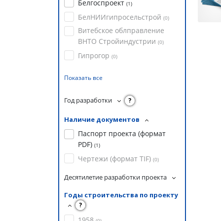
Белгоспроект
(
1
)
БелНИИгипросельстрой
(
0
)
Витебское облправление
ВНТО Стройиндустрии
(
0
)
Гипрогор
(
0
)
Показать все
Год разработки
?
Наличие документов
Паспорт проекта (формат
PDF)
(
1
)
Чертежи (формат TIF)
(
0
)
Десятилетие разработки проекта
Годы строительства по проекту
?
1958
(
0
)