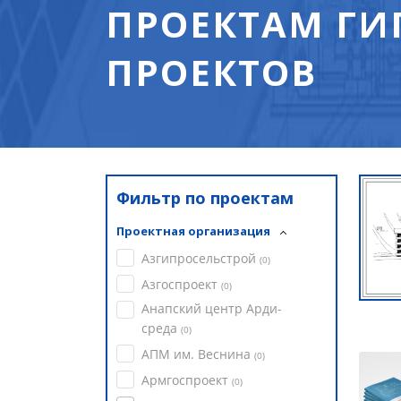
ПРОЕКТАМ ГИ
ПРОЕКТОВ
Фильтр по проектам
Проектная организация
Азгипросельстрой
(
0
)
Азгоспроект
(
0
)
Анапский центр Арди-
среда
(
0
)
АПМ им. Веснина
(
0
)
Армгоспроект
(
0
)