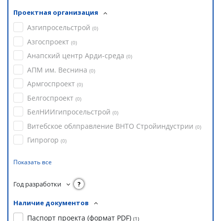
Проектная организация
Азгипросельстрой
(
0
)
Азгоспроект
(
0
)
Анапский центр Арди-среда
(
0
)
АПМ им. Веснина
(
0
)
Армгоспроект
(
0
)
Белгоспроект
(
0
)
БелНИИгипросельстрой
(
0
)
Витебское облправление ВНТО Стройиндустрии
(
0
)
Гипрогор
(
0
)
Показать все
Год разработки
?
Наличие документов
Паспорт проекта (формат PDF)
(
1
)