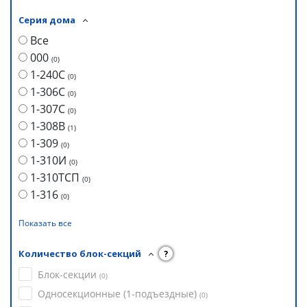
Серия дома
Все
000
(
0
)
1-240С
(
0
)
1-306С
(
0
)
1-307С
(
0
)
1-308В
(
1
)
1-309
(
0
)
1-310И
(
0
)
1-310ТСП
(
0
)
1-316
(
0
)
Показать все
Количество блок-секций
?
Блок-секции
(
0
)
Односекционные (1-подъездные)
(
0
)