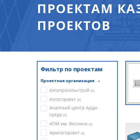
ПРОЕКТАМ КА
ПРОЕКТОВ
Фильтр по проектам
Проектная организация
Азгипросельстрой
(
0
)
Азгоспроект
(
0
)
Анапский центр Арди-
среда
(
0
)
АПМ им. Веснина
(
0
)
Армгоспроект
(
0
)