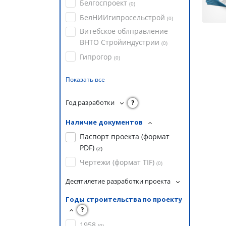
Белгоспроект
(
0
)
БелНИИгипросельстрой
(
0
)
Витебское облправление
ВНТО Стройиндустрии
(
0
)
Гипрогор
(
0
)
Показать все
Год разработки
?
Наличие документов
Паспорт проекта (формат
PDF)
(
2
)
Чертежи (формат TIF)
(
0
)
Десятилетие разработки проекта
Годы строительства по проекту
?
1958
(
0
)