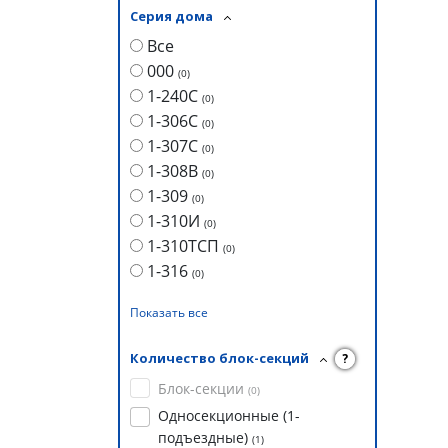
Серия дома
Все
000
(
0
)
1-240С
(
0
)
1-306С
(
0
)
1-307С
(
0
)
1-308В
(
0
)
1-309
(
0
)
1-310И
(
0
)
1-310ТСП
(
0
)
1-316
(
0
)
Показать все
Количество блок-секций
?
Блок-секции
(
0
)
Односекционные (1-
подъездные)
(
1
)