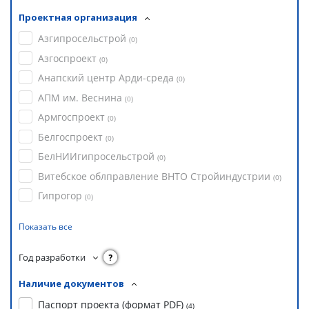
Проектная организация
Азгипросельстрой
(
0
)
Азгоспроект
(
0
)
Анапский центр Арди-среда
(
0
)
АПМ им. Веснина
(
0
)
Армгоспроект
(
0
)
Белгоспроект
(
0
)
БелНИИгипросельстрой
(
0
)
Витебское облправление ВНТО Стройиндустрии
(
0
)
Гипрогор
(
0
)
Показать все
Год разработки
?
Наличие документов
Паспорт проекта (формат PDF)
(
4
)