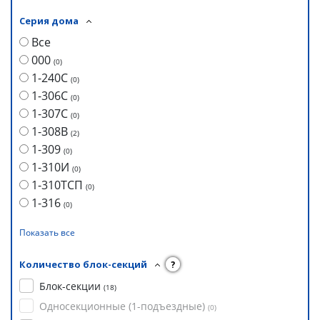
Серия дома
Все
000
(
0
)
1-240С
(
0
)
1-306С
(
0
)
1-307С
(
0
)
1-308В
(
2
)
1-309
(
0
)
1-310И
(
0
)
1-310ТСП
(
0
)
1-316
(
0
)
Показать все
Количество блок-секций
?
Блок-секции
(
18
)
Односекционные (1-подъездные)
(
0
)