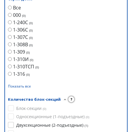
Все
000
(
0
)
1-240С
(
0
)
1-306С
(
0
)
1-307С
(
0
)
1-308В
(
0
)
1-309
(
0
)
1-310И
(
0
)
1-310ТСП
(
0
)
1-316
(
0
)
Показать все
Количество блок-секций
?
Блок-секции
(
0
)
Односекционные (1-подъездные)
(
0
)
Двухсекционные (2-подъездные)
(
1
)