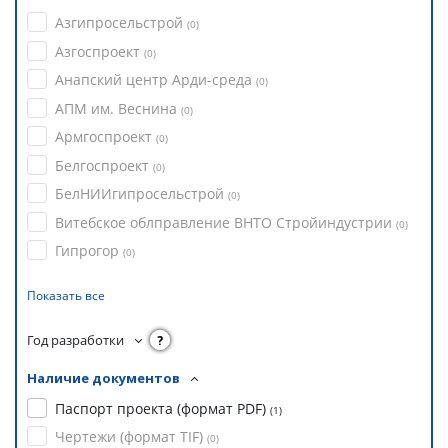
Азгипросельстрой
(
0
)
Азгоспроект
(
0
)
Анапский центр Арди-среда
(
0
)
АПМ им. Веснина
(
0
)
Армгоспроект
(
0
)
Белгоспроект
(
0
)
БелНИИгипросельстрой
(
0
)
Витебское облправление ВНТО Стройиндустрии
(
0
)
Гипрогор
(
0
)
Показать все
Год разработки
?
Наличие документов
Паспорт проекта (формат PDF)
(
1
)
Чертежи (формат TIF)
(
0
)