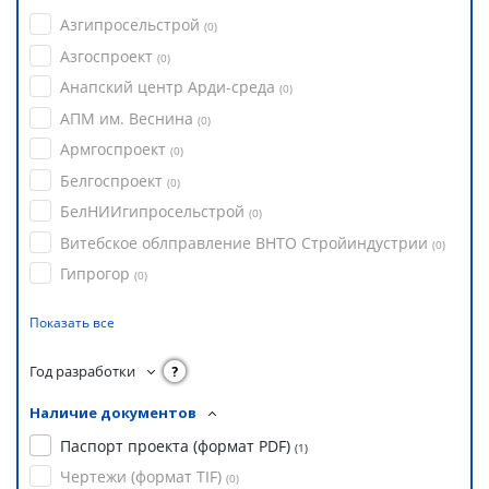
Азгипросельстрой
(
0
)
Азгоспроект
(
0
)
Анапский центр Арди-среда
(
0
)
АПМ им. Веснина
(
0
)
Армгоспроект
(
0
)
Белгоспроект
(
0
)
БелНИИгипросельстрой
(
0
)
Витебское облправление ВНТО Стройиндустрии
(
0
)
Гипрогор
(
0
)
Показать все
Год разработки
?
Наличие документов
Паспорт проекта (формат PDF)
(
1
)
Чертежи (формат TIF)
(
0
)