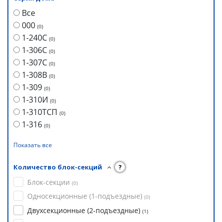
Все
000
(
0
)
1-240С
(
0
)
1-306С
(
0
)
1-307С
(
0
)
1-308В
(
0
)
1-309
(
0
)
1-310И
(
0
)
1-310ТСП
(
0
)
1-316
(
0
)
Показать все
Количество блок-секций
?
Блок-секции
(
0
)
Односекционные (1-подъездные)
(
0
)
Двухсекционные (2-подъездные)
(
1
)