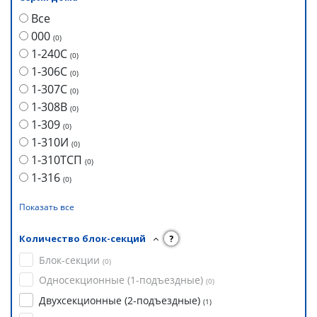
Все
000
(
0
)
1-240С
(
0
)
1-306С
(
0
)
1-307С
(
0
)
1-308В
(
0
)
1-309
(
0
)
1-310И
(
0
)
1-310ТСП
(
0
)
1-316
(
0
)
Показать все
Количество блок-секций
?
Блок-секции
(
0
)
Односекционные (1-подъездные)
(
0
)
Двухсекционные (2-подъездные)
(
1
)