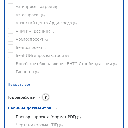
Азгипросельстрой
(
0
)
Азгоспроект
(
0
)
Анапский центр Арди-среда
(
0
)
АПМ им. Веснина
(
0
)
Армгоспроект
(
0
)
Белгоспроект
(
0
)
БелНИИгипросельстрой
(
0
)
Витебское облправление ВНТО Стройиндустрии
(
0
)
Гипрогор
(
0
)
Показать все
Год разработки
?
Наличие документов
Паспорт проекта (формат PDF)
(
1
)
Чертежи (формат TIF)
(
0
)