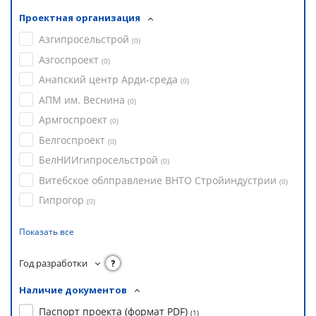
Проектная организация
Азгипросельстрой
(
0
)
Азгоспроект
(
0
)
Анапский центр Арди-среда
(
0
)
АПМ им. Веснина
(
0
)
Армгоспроект
(
0
)
Белгоспроект
(
0
)
БелНИИгипросельстрой
(
0
)
Витебское облправление ВНТО Стройиндустрии
(
0
)
Гипрогор
(
0
)
Показать все
Год разработки
?
Наличие документов
Паспорт проекта (формат PDF)
(
1
)