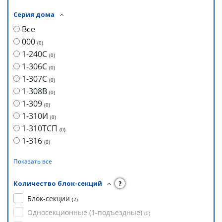
Серия дома
Все
000
(
0
)
1-240С
(
0
)
1-306С
(
0
)
1-307С
(
0
)
1-308В
(
0
)
1-309
(
0
)
1-310И
(
0
)
1-310ТСП
(
0
)
1-316
(
0
)
Показать все
Количество блок-секций
?
Блок-секции
(
2
)
Односекционные (1-подъездные)
(
0
)