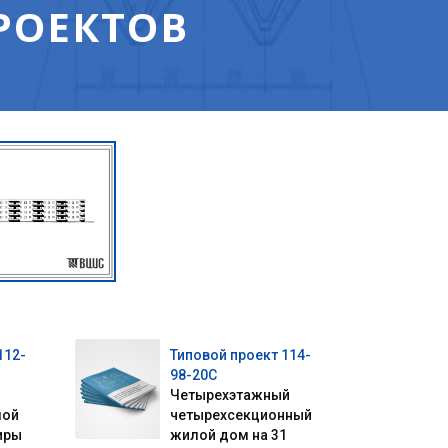
РОЕКТОВ
112-
Типовой проект 114-
98-20С
Четырехэтажный
лой
четырехсекционный
иры
жилой дом на 31