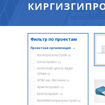
КИРГИЗГИПРО
Фильтр по проектам
Проектная организация
Азгипросельстрой
(
0
)
Азгоспроект
(
0
)
Анапский центр Арди-
среда
(
0
)
АПМ им. Веснина
(
0
)
Армгоспроект
(
0
)
Белгоспроект
(
0
)
БелНИИгипросельстрой
(
0
)