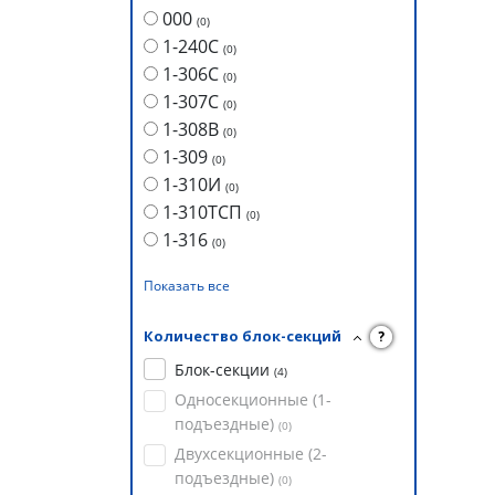
000
(
0
)
1-240С
(
0
)
1-306С
(
0
)
1-307С
(
0
)
1-308В
(
0
)
1-309
(
0
)
1-310И
(
0
)
1-310ТСП
(
0
)
1-316
(
0
)
Показать все
Количество блок-секций
?
Блок-секции
(
4
)
Односекционные (1-
подъездные)
(
0
)
Двухсекционные (2-
подъездные)
(
0
)