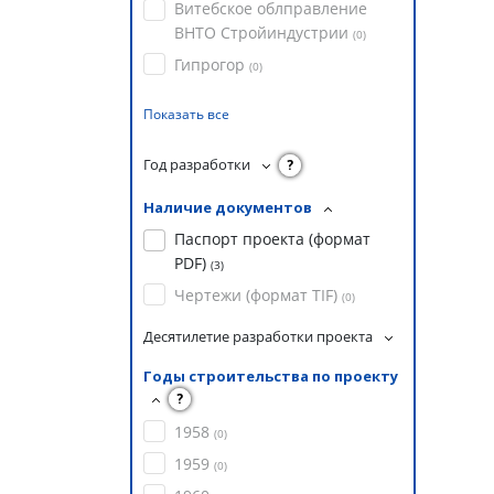
Витебское облправление
ВНТО Стройиндустрии
(
0
)
Гипрогор
(
0
)
Показать все
Год разработки
?
Наличие документов
Паспорт проекта (формат
PDF)
(
3
)
Чертежи (формат TIF)
(
0
)
Десятилетие разработки проекта
Годы строительства по проекту
?
1958
(
0
)
1959
(
0
)