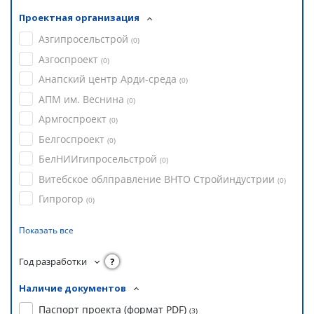
Проектная организация
Азгипросельстрой
(
0
)
Азгоспроект
(
0
)
Анапский центр Арди-среда
(
0
)
АПМ им. Веснина
(
0
)
Армгоспроект
(
0
)
Белгоспроект
(
0
)
БелНИИгипросельстрой
(
0
)
Витебское облправление ВНТО Стройиндустрии
(
0
)
Гипрогор
(
0
)
Показать все
Год разработки
?
Наличие документов
Паспорт проекта (формат PDF)
(
3
)