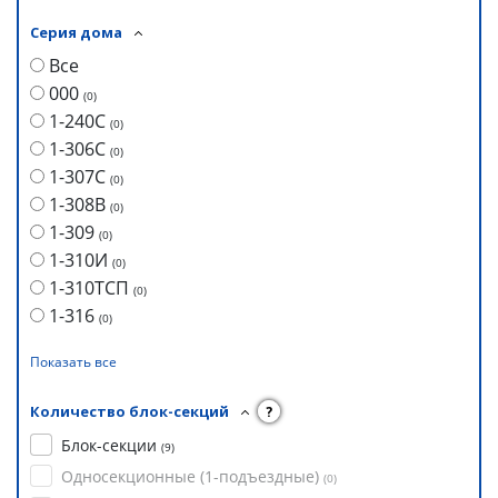
Серия дома
Все
000
(
0
)
1-240С
(
0
)
1-306С
(
0
)
1-307С
(
0
)
1-308В
(
0
)
1-309
(
0
)
1-310И
(
0
)
1-310ТСП
(
0
)
1-316
(
0
)
Показать все
Количество блок-секций
?
Блок-секции
(
9
)
Односекционные (1-подъездные)
(
0
)