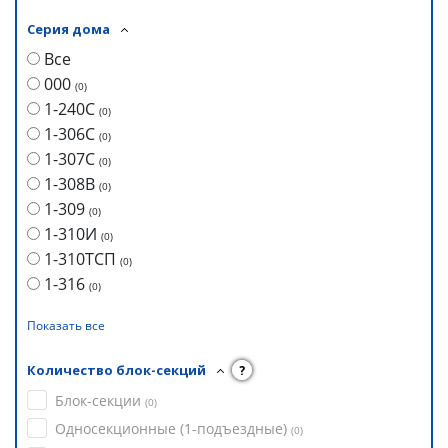
Серия дома
Все
000
(
0
)
1-240С
(
0
)
1-306С
(
0
)
1-307С
(
0
)
1-308В
(
0
)
1-309
(
0
)
1-310И
(
0
)
1-310ТСП
(
0
)
1-316
(
0
)
Показать все
Количество блок-секций
?
Блок-секции
(
0
)
Односекционные (1-подъездные)
(
0
)