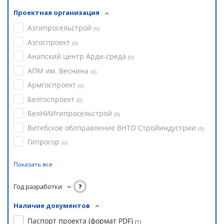
Проектная организация
Азгипросельстрой
(
0
)
Азгоспроект
(
0
)
Анапский центр Арди-среда
(
0
)
АПМ им. Веснина
(
0
)
Армгоспроект
(
0
)
Белгоспроект
(
0
)
БелНИИгипросельстрой
(
0
)
Витебское облправление ВНТО Стройиндустрии
(
0
)
Гипрогор
(
0
)
Показать все
Год разработки
?
Наличие документов
Паспорт проекта (формат PDF)
(
1
)