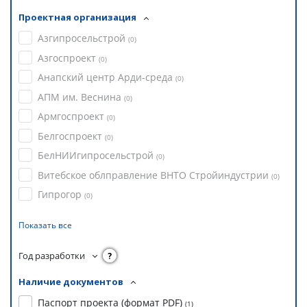
Проектная организация
Азгипросельстрой
(
0
)
Азгоспроект
(
0
)
Анапский центр Арди-среда
(
0
)
АПМ им. Веснина
(
0
)
Армгоспроект
(
0
)
Белгоспроект
(
0
)
БелНИИгипросельстрой
(
0
)
Витебское облправление ВНТО Стройиндустрии
(
0
)
Гипрогор
(
0
)
Показать все
Год разработки
?
Наличие документов
Паспорт проекта (формат PDF)
(
1
)