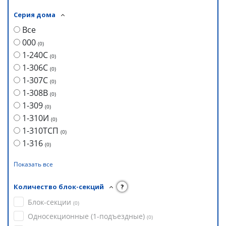
Серия дома
Все
000
(
0
)
1-240С
(
0
)
1-306С
(
0
)
1-307С
(
0
)
1-308В
(
0
)
1-309
(
0
)
1-310И
(
0
)
1-310ТСП
(
0
)
1-316
(
0
)
Показать все
Количество блок-секций
?
Блок-секции
(
0
)
Односекционные (1-подъездные)
(
0
)