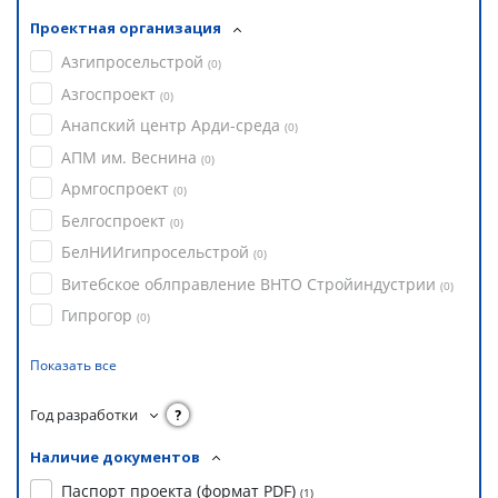
Проектная организация
Азгипросельстрой
(
0
)
Азгоспроект
(
0
)
Анапский центр Арди-среда
(
0
)
АПМ им. Веснина
(
0
)
Армгоспроект
(
0
)
Белгоспроект
(
0
)
БелНИИгипросельстрой
(
0
)
Витебское облправление ВНТО Стройиндустрии
(
0
)
Гипрогор
(
0
)
Показать все
Год разработки
?
Наличие документов
Паспорт проекта (формат PDF)
(
1
)