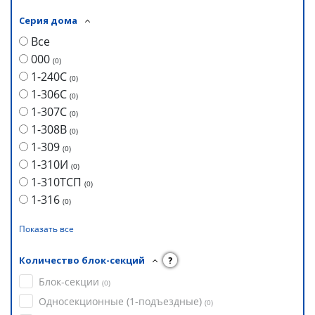
Серия дома
Все
000
(
0
)
1-240С
(
0
)
1-306С
(
0
)
1-307С
(
0
)
1-308В
(
0
)
1-309
(
0
)
1-310И
(
0
)
1-310ТСП
(
0
)
1-316
(
0
)
Показать все
Количество блок-секций
?
Блок-секции
(
0
)
Односекционные (1-подъездные)
(
0
)