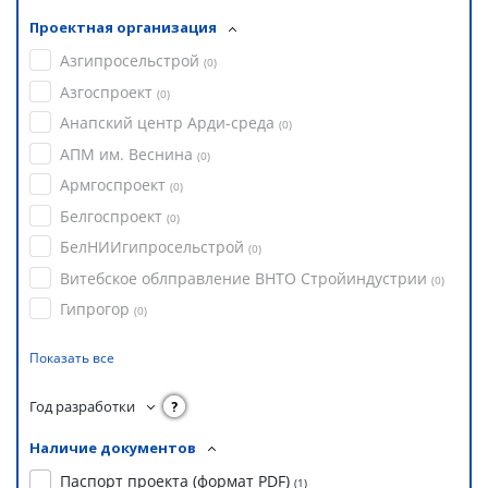
Проектная организация
Азгипросельстрой
(
0
)
Азгоспроект
(
0
)
Анапский центр Арди-среда
(
0
)
АПМ им. Веснина
(
0
)
Армгоспроект
(
0
)
Белгоспроект
(
0
)
БелНИИгипросельстрой
(
0
)
Витебское облправление ВНТО Стройиндустрии
(
0
)
Гипрогор
(
0
)
Показать все
Год разработки
?
Наличие документов
Паспорт проекта (формат PDF)
(
1
)