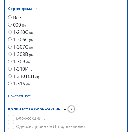
Серия дома
Все
000
(
0
)
1-240С
(
0
)
1-306С
(
0
)
1-307С
(
0
)
1-308В
(
0
)
1-309
(
0
)
1-310И
(
0
)
1-310ТСП
(
0
)
1-316
(
0
)
Показать все
Количество блок-секций
?
Блок-секции
(
0
)
Односекционные (1-подъездные)
(
0
)