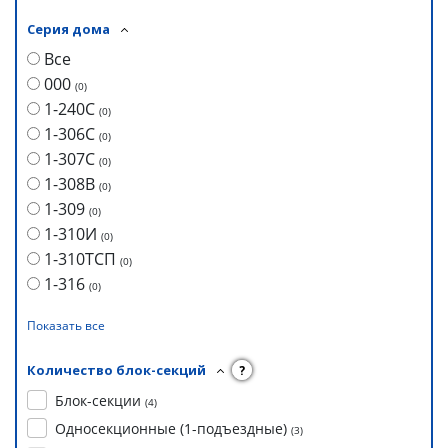
Серия дома
Все
000
(
0
)
1-240С
(
0
)
1-306С
(
0
)
1-307С
(
0
)
1-308В
(
0
)
1-309
(
0
)
1-310И
(
0
)
1-310ТСП
(
0
)
1-316
(
0
)
Показать все
Количество блок-секций
?
Блок-секции
(
4
)
Односекционные (1-подъездные)
(
3
)