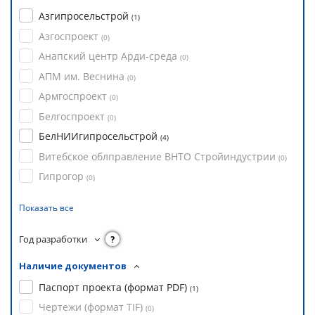
Азгипросельстрой
(
1
)
Азгоспроект
(
0
)
Анапский центр Арди-среда
(
0
)
АПМ им. Веснина
(
0
)
Армгоспроект
(
0
)
Белгоспроект
(
0
)
БелНИИгипросельстрой
(
4
)
Витебское облправление ВНТО Стройиндустрии
(
0
)
Гипрогор
(
0
)
Показать все
Год разработки
?
Наличие документов
Паспорт проекта (формат PDF)
(
1
)
Чертежи (формат TIF)
(
0
)