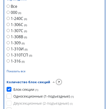
Все
000
(
0
)
1-240С
(
0
)
1-306С
(
0
)
1-307С
(
0
)
1-308В
(
0
)
1-309
(
0
)
1-310И
(
0
)
1-310ТСП
(
0
)
1-316
(
0
)
Показать все
Количество блок-секций
?
Блок-секции
(
1
)
Односекционные (1-подъездные)
(
1
)
Двухсекционные (2-подъездные)
(
0
)