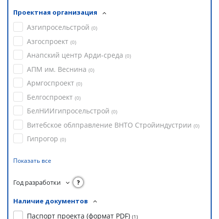
Проектная организация
Азгипросельстрой
(
0
)
Азгоспроект
(
0
)
Анапский центр Арди-среда
(
0
)
АПМ им. Веснина
(
0
)
Армгоспроект
(
0
)
Белгоспроект
(
0
)
БелНИИгипросельстрой
(
0
)
Витебское облправление ВНТО Стройиндустрии
(
0
)
Гипрогор
(
0
)
Показать все
Год разработки
?
Наличие документов
Паспорт проекта (формат PDF)
(
1
)