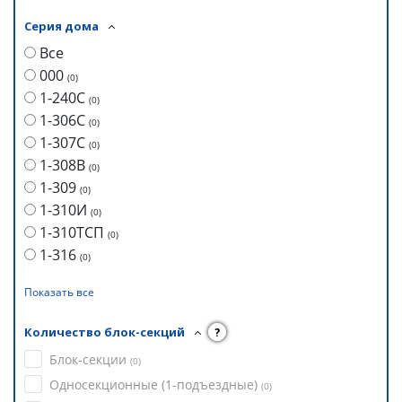
Серия дома
Все
000
(
0
)
1-240С
(
0
)
1-306С
(
0
)
1-307С
(
0
)
1-308В
(
0
)
1-309
(
0
)
1-310И
(
0
)
1-310ТСП
(
0
)
1-316
(
0
)
Показать все
Количество блок-секций
?
Блок-секции
(
0
)
Односекционные (1-подъездные)
(
0
)