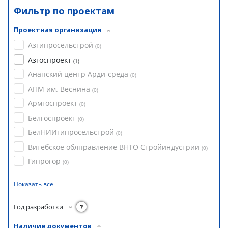
Фильтр по проектам
Проектная организация
Азгипросельстрой
(
0
)
Азгоспроект
(
1
)
Анапский центр Арди-среда
(
0
)
АПМ им. Веснина
(
0
)
Армгоспроект
(
0
)
Белгоспроект
(
0
)
БелНИИгипросельстрой
(
0
)
Витебское облправление ВНТО Стройиндустрии
(
0
)
Гипрогор
(
0
)
Показать все
Год разработки
?
Наличие документов