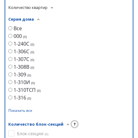
Количество квартир
Серия дома
Все
000
(
0
)
1-240С
(
0
)
1-306С
(
0
)
1-307С
(
0
)
1-308В
(
0
)
1-309
(
0
)
1-310И
(
0
)
1-310ТСП
(
0
)
1-316
(
0
)
Показать все
Количество блок-секций
?
Блок-секции
(
0
)