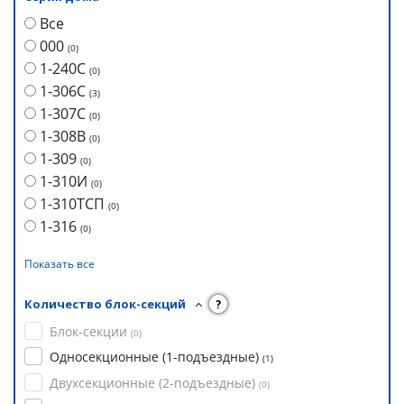
Все
000
(
0
)
1-240С
(
0
)
1-306С
(
3
)
1-307С
(
0
)
1-308В
(
0
)
1-309
(
0
)
1-310И
(
0
)
1-310ТСП
(
0
)
1-316
(
0
)
Показать все
Количество блок-секций
?
Блок-секции
(
0
)
Односекционные (1-подъездные)
(
1
)
Двухсекционные (2-подъездные)
(
0
)