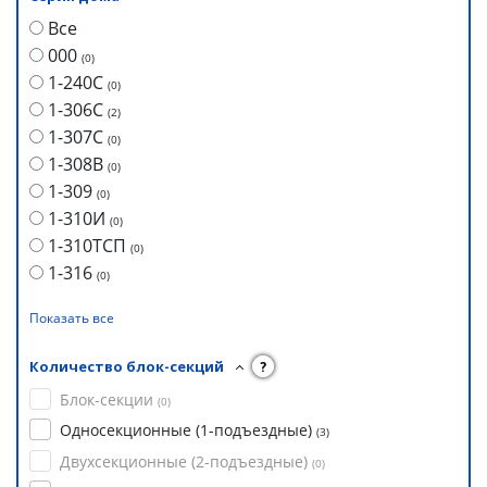
Все
000
(
0
)
1-240С
(
0
)
1-306С
(
2
)
1-307С
(
0
)
1-308В
(
0
)
1-309
(
0
)
1-310И
(
0
)
1-310ТСП
(
0
)
1-316
(
0
)
Показать все
Количество блок-секций
?
Блок-секции
(
0
)
Односекционные (1-подъездные)
(
3
)
Двухсекционные (2-подъездные)
(
0
)