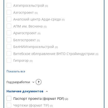
Азгипросельстрой
(
0
)
Азгоспроект
(
0
)
Анапский центр Арди-среда
(
0
)
АПМ им. Веснина
(
0
)
Армгоспроект
(
0
)
Белгоспроект
(
0
)
БелНИИгипросельстрой
(
0
)
Витебское облправление ВНТО Стройиндустрии
(
0
)
Гипрогор
(
0
)
Показать все
Год разработки
?
Наличие документов
Паспорт проекта (формат PDF)
(
2
)
Чертежи (формат TIF)
(
0
)