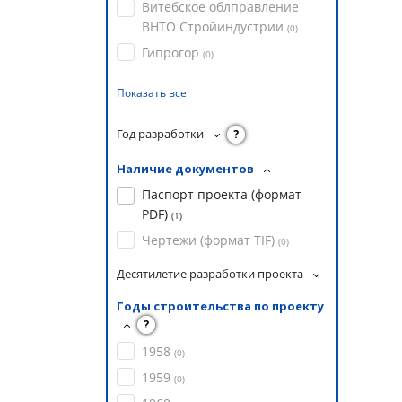
Витебское облправление
ВНТО Стройиндустрии
(
0
)
Гипрогор
(
0
)
Показать все
Год разработки
?
Наличие документов
Паспорт проекта (формат
PDF)
(
1
)
Чертежи (формат TIF)
(
0
)
Десятилетие разработки проекта
Годы строительства по проекту
?
1958
(
0
)
1959
(
0
)