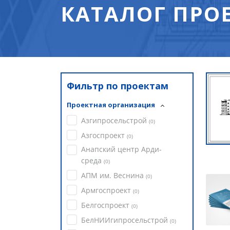
КАТАЛОГ ПРО
Фильтр по проектам
Проектная организация
Азгипросельстрой
(
0
)
Азгоспроект
(
0
)
Анапский центр Арди-
среда
(
0
)
АПМ им. Веснина
(
0
)
Армгоспроект
(
0
)
Белгоспроект
(
0
)
БелНИИгипросельстрой
(
0
)