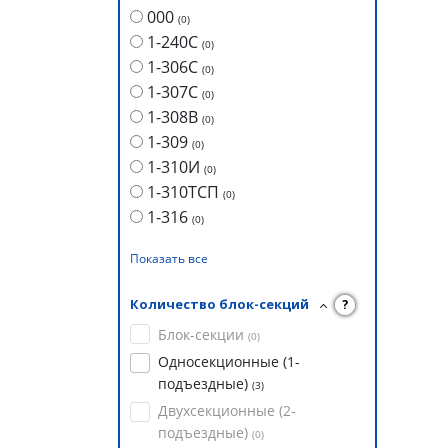
000
(
0
)
1-240С
(
0
)
1-306С
(
0
)
1-307С
(
0
)
1-308В
(
0
)
1-309
(
0
)
1-310И
(
0
)
1-310ТСП
(
0
)
1-316
(
0
)
Показать все
Количество блок-секций
?
Блок-секции
(
0
)
Односекционные (1-
подъездные)
(
3
)
Двухсекционные (2-
подъездные)
(
0
)